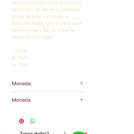
de personalidad y color a cualquier
habitación. Ya sea en el dormitorio,
la sala de estar o el pasillo, la
luminaria Reddy será la pieza clave
para iluminar y dar un toque de
elegancia a tu hogar.
L 13cm
Ø. 13cm
H. 12cm
Moneda:
Dólares Americanos
Moneda
Dólares Americanos
Tenes dudas?