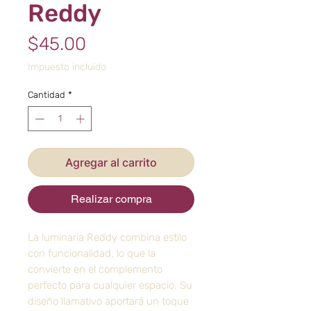
Reddy
Precio
$45.00
Impuesto incluido
Cantidad
*
Agregar al carrito
Realizar compra
La luminaria Reddy combina estilo
con funcionalidad, lo que la
convierte en el complemento
perfecto para cualquier espacio. Su
diseño llamativo aportará un toque