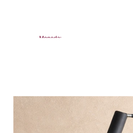
Moneda:
Dólares Americanos
Los más vendidos