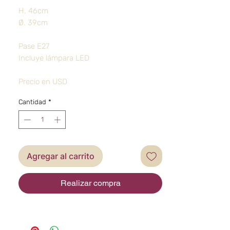
H. 46cm
Ø. 39cm
Pase E27
Incluye lámpara LED
Precio en USD
Cantidad
*
Agregar al carrito
Realizar compra