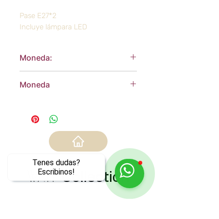
Pase E27*2
Incluye lámpara LED
Moneda:
Dólares Americanos
Moneda
Dólares Americanos
Tenes dudas?
Escribinos!
WATT
Collection
Los más vendidos