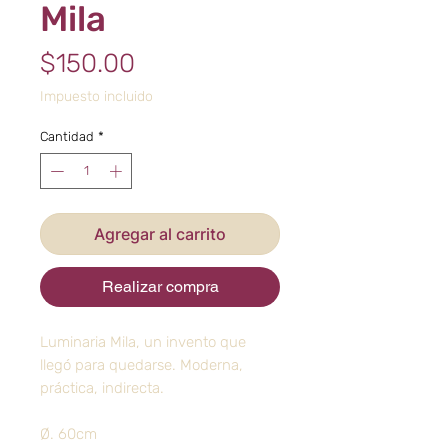
Mila
Precio
$150.00
Impuesto incluido
Cantidad
*
Agregar al carrito
Realizar compra
Luminaria Mila, un invento que
llegó para quedarse. Moderna,
práctica, indirecta.
Ø. 60cm