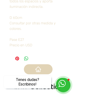
todos los espacios y aporta
iluminación indirecta.
D 60cm
Consultar por otras medida y
colores.
Pase E27
Precio en USD
Tenes dudas?
Escribinos!
WATT
Collection
Los más vendidos