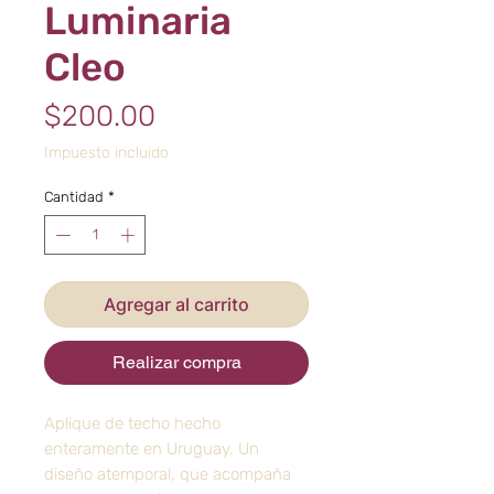
Luminaria
Cleo
Precio
$200.00
Impuesto incluido
Cantidad
*
Agregar al carrito
Realizar compra
Aplique de techo hecho
enteramente en Uruguay. Un
diseño atemporal, que acompaña