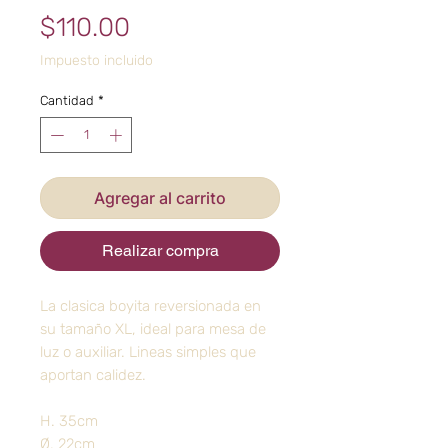
Precio
$110.00
Impuesto incluido
Cantidad
*
Agregar al carrito
Realizar compra
La clasica boyita reversionada en
su tamaño XL, ideal para mesa de
luz o auxiliar. Lineas simples que
aportan calidez.
H. 35cm
Ø. 22cm