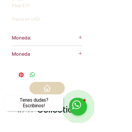
Pase E27
Precio en USD
Moneda:
Dólares Americanos
Moneda
Dólares Americanos
Tenes dudas?
Escribinos!
WATT
Collection
Los más vendidos