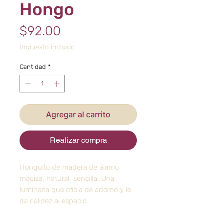
Hongo
Precio
$92.00
Impuesto incluido
Cantidad
*
Agregar al carrito
Realizar compra
Honguito de madera de álamo
maciza, natural, sencilla. Una
luminaria que oficia de adorno y le
da calidez al espacio.