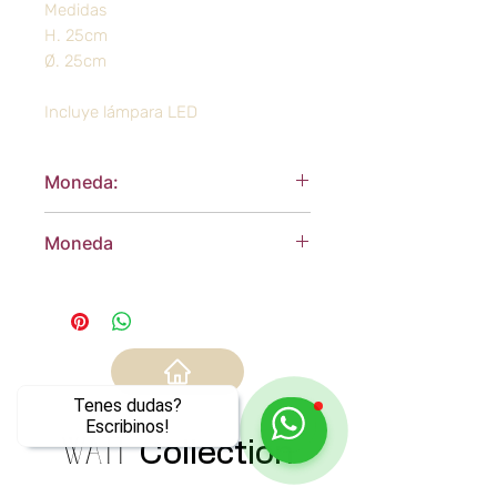
Medidas
H. 25cm
Ø. 25cm
Incluye lámpara LED
Moneda:
Dólares Americanos
Moneda
Dólares Americanos
Tenes dudas?
Escribinos!
WATT
Collection